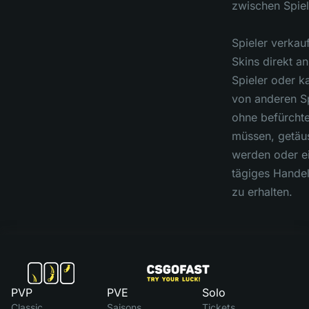
zwischen Spiel
Spieler verkau
Skins direkt a
Spieler oder k
von anderen Sp
ohne befürcht
müssen, getäu
werden oder ei
tägiges Hande
zu erhalten.
PVP
PVE
Solo
Classic
Saisons
Tickets