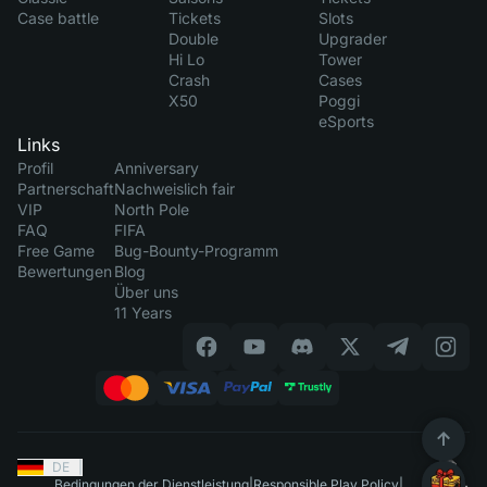
Case battle
Tickets
Slots
Double
Upgrader
Hi Lo
Tower
Crash
Cases
X50
Poggi
eSports
Links
Profil
Anniversary
Partnerschaft
Nachweislich fair
VIP
North Pole
FAQ
FIFA
Free Game
Bug-Bounty-Programm
Bewertungen
Blog
Über uns
11 Years
DE
|
Bedingungen der Dienstleistung
|
Responsible Play Policy
|