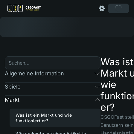
Was ist
Markt 
Allgemeine Information
wie
Spiele
funktio
Markt
er?
Was ist ein Markt und wie
CSGOFast stell
funktioniert er?
Benutzern sein
Handelsplattfo
Wie verkaufe ich einen Artikel in