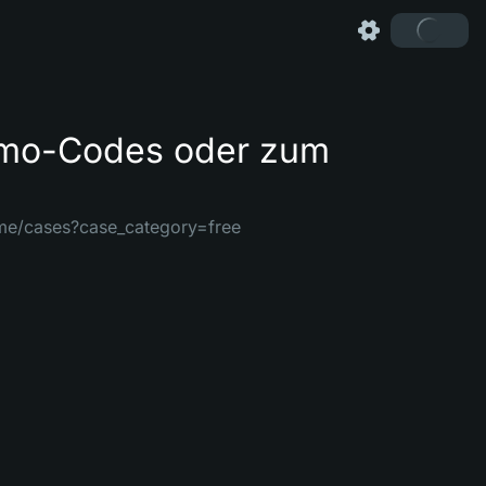
romo-Codes oder zum
game/cases?case_category=free