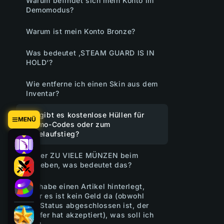
Warum befindet sich mein Konto im
Demomodus?
Warum ist mein Konto Bronze?
Was bedeutet ‚STEAM GUARD IS IN
HOLD‘?
Wie entferne ich einen Skin aus dem
Inventar?
Wo gibt es kostenlose Hüllen für
MENÜ
Promo-Codes oder zum
Levelaufstieg?
Fehler ZU VIELE MÜNZEN beim
Abheben, was bedeutet das?
Ich habe einen Artikel hinterlegt,
aber es ist kein Geld da (obwohl
der Status abgeschlossen ist, der
Käufer hat akzeptiert), was soll ich