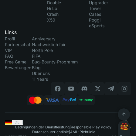
Double
Upgrader
Hi Lo
Tower
Crash
Cases
X50
Poggi
eSports
Links
Profil
Anniversary
Partnerschaft
Nachweislich fair
VIP
North Pole
FAQ
FIFA
Free Game
Bug-Bounty-Programm
Bewertungen
Blog
Über uns
11 Years
DE
|
Bedingungen der Dienstleistung
|
Responsible Play Policy
|
Datenschutzrichtlinie
|
AML-Richtlinie