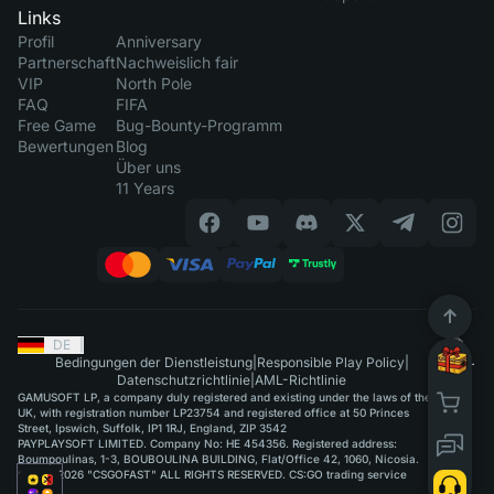
Links
Profil
Anniversary
Partnerschaft
Nachweislich fair
VIP
North Pole
FAQ
FIFA
Free Game
Bug-Bounty-Programm
Bewertungen
Blog
Über uns
11 Years
DE
|
Bedingungen der Dienstleistung
|
Responsible Play Policy
|
Datenschutzrichtlinie
|
AML-Richtlinie
GAMUSOFT LP, a company duly registered and existing under the laws of the
UK, with registration number LP23754 and registered office at 50 Princes
Street, Ipswich, Suffolk, IP1 1RJ, England, ZIP 3542
PAYPLAYSOFT LIMITED. Company No: HE 454356. Registered address:
Boumpoulinas, 1-3, BOUBOULINA BUILDING, Flat/Office 42, 1060, Nicosia.
©2015-2026 "CSGOFAST" ALL RIGHTS RESERVED. CS:GO trading service