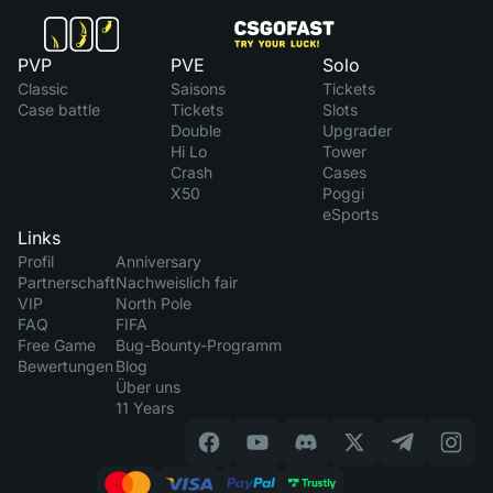
PVP
PVE
Solo
Classic
Saisons
Tickets
Case battle
Tickets
Slots
Double
Upgrader
Hi Lo
Tower
Crash
Cases
X50
Poggi
eSports
Links
Profil
Anniversary
Partnerschaft
Nachweislich fair
VIP
North Pole
FAQ
FIFA
Free Game
Bug-Bounty-Programm
Bewertungen
Blog
Über uns
11 Years