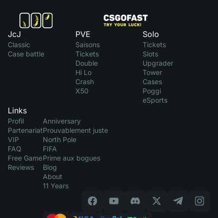
JcJ
PVE
Solo
Classic
Saisons
Tickets
Case battle
Tickets
Slots
Double
Upgrader
Hi Lo
Tower
Crash
Cases
X50
Poggi
eSports
Links
Profil
Anniversary
Partenariat
Prouvablement juste
VIP
North Pole
FAQ
FIFA
Free Game
Prime aux bogues
Reviews
Blog
About
11 Years