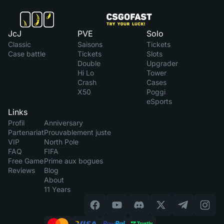
JcJ
PVE
Solo
Classic
Saisons
Tickets
Case battle
Tickets
Slots
Double
Upgrader
Hi Lo
Tower
Crash
Cases
X50
Poggi
eSports
Links
Profil
Anniversary
Partenariat
Prouvablement juste
VIP
North Pole
FAQ
FIFA
Free Game
Prime aux bogues
Reviews
Blog
About
11 Years