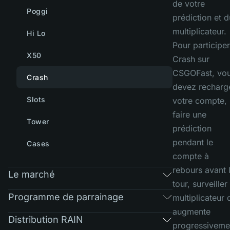
de votre
Poggi
prédiction et d
multiplicateur.
Hi Lo
Pour participer
X50
Crash sur
CSGOFast, vo
Crash
devez recharg
Slots
votre compte,
faire une
Tower
prédiction
pendant le
Cases
compte à
rebours avant 
Le marché
tour, surveiller 
Programme de parrainage
multiplicateur 
augmente
Distribution RAIN
progressiveme