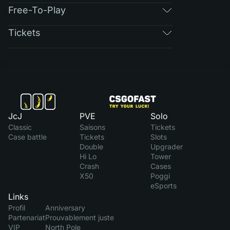
Free-To-Play
Tickets
JcJ
PVE
Solo
Classic
Saisons
Tickets
Case battle
Tickets
Slots
Double
Upgrader
Hi Lo
Tower
Crash
Cases
X50
Poggi
eSports
Links
Profil
Anniversary
Partenariat
Prouvablement juste
VIP
North Pole