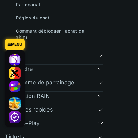
Partenariat
Règles du chat
Comment débloquer l'achat de
skins
MENU
Jeux
Le marché
Programme de parrainage
Distribution RAIN
Réponses rapides
Free-To-Play
Tickets