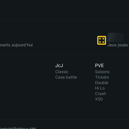
verts aujourd'hui
Jeux joués 
JcJ
PVE
Classic
Saisons
Case battle
Tickets
Double
Hi Lo
Crash
X50
entialité
|
Politique AML