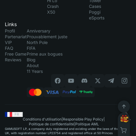
Hi Lo
Tower
Crash
Cases
X50
Poggi
eSports
Links
Profil
Anniversary
Partenariat
Prouvablement juste
VIP
North Pole
FAQ
FIFA
Free Game
Prime aux bogues
Reviews
Blog
About
11 Years
FR
|
Conditions d'utilisation
|
Responsible Play Policy
|
Politique de confidentialité
|
Politique AML
GAMUSOFT LP, a company duly registered and existing under the laws of the
UK, with registration number LP23754 and registered office at 50 Princes