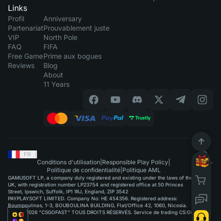
Links
Profil
Anniversary
Partenariat
Prouvablement juste
VIP
North Pole
FAQ
FIFA
Free Game
Prime aux bogues
Reviews
Blog
About
11 Years
FR
|
Conditions d'utilisation
|
Responsible Play Policy
|
Politique de confidentialité
|
Politique AML
GAMUSOFT LP, a company duly registered and existing under the laws of the
UK, with registration number LP23754 and registered office at 50 Princes
Street, Ipswich, Suffolk, IP1 1RJ, England, ZIP 3542
PAYPLAYSOFT LIMITED. Company No: HE 454356. Registered address:
Boumpoulinas, 1-3, BOUBOULINA BUILDING, Flat/Office 42, 1060, Nicosia.
©2015-2026 "CSGOFAST" TOUS DROITS RÉSERVÉS. Service de trading CS:GO