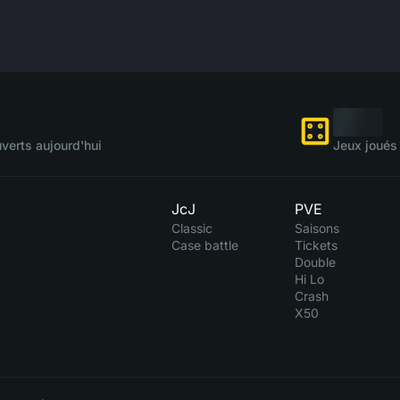
verts aujourd'hui
Jeux joués 
JcJ
PVE
Classic
Saisons
Case battle
Tickets
Double
Hi Lo
Crash
X50