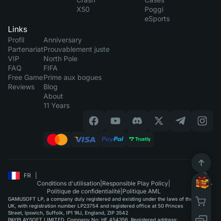
X50
Poggi
eSports
Links
Profil
Anniversary
Partenariat
Prouvablement juste
VIP
North Pole
FAQ
FIFA
Free Game
Prime aux bogues
Reviews
Blog
About
11 Years
FR
|
Conditions d'utilisation
|
Responsible Play Policy
|
Politique de confidentialité
|
Politique AML
GAMUSOFT LP, a company duly registered and existing under the laws of the
UK, with registration number LP23754 and registered office at 50 Princes
Street, Ipswich, Suffolk, IP1 1RJ, England, ZIP 3542
PAYPLAYSOFT LIMITED. Company No: HE 454356. Registered address: