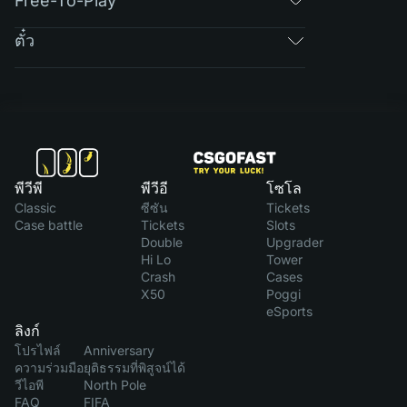
Free-To-Play
ตั๋ว
พีวีพี
พีวีอี
โซโล
Classic
ซีซัน
Tickets
Case battle
Tickets
Slots
Double
Upgrader
Hi Lo
Tower
Crash
Cases
X50
Poggi
eSports
ลิงก์
โปรไฟล์
Anniversary
ความร่วมมือ
ยุติธรรมที่พิสูจน์ได้
วีไอพี
North Pole
FAQ
FIFA