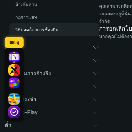
ห้างหุ้นส่วน
คุณสามารถติดต
จะแสดงอยู่ที่น
กฎการแชท
จำกัด
การยกเลิกโบ
วิธีปลดล็อกการซื้อสกิน
หากคุณไม่ต้องก
เมนู
เกม
ตลาด
โปรแกรมการอ้างอิง
RAIN
คำถามประจำ
Free-To-Play
ตั๋ว