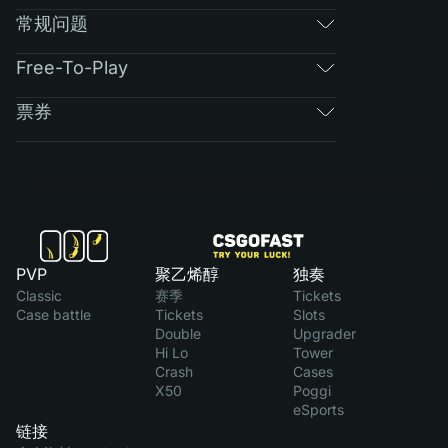
常规问题
Free-To-Play
票券
PVP
聚乙烯醇
独奏
Classic
赛季
Tickets
Case battle
Tickets
Slots
Double
Upgrader
Hi Lo
Tower
Crash
Cases
X50
Poggi
eSports
链接