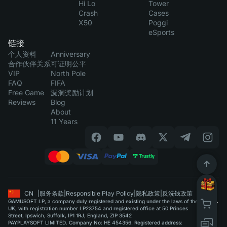
Hi Lo
Tower
Crash
Cases
X50
Poggi
eSports
链接
个人资料
Anniversary
合作伙伴关系
可证明公平
VIP
North Pole
FAQ
FIFA
Free Game
漏洞奖励计划
Reviews
Blog
About
11 Years
CN
|
服务条款
|
Responsible Play Policy
|
隐私政策
|
反洗钱政策
GAMUSOFT LP, a company duly registered and existing under the laws of the
UK, with registration number LP23754 and registered office at 50 Princes
Street, Ipswich, Suffolk, IP1 1RJ, England, ZIP 3542
PAYPLAYSOFT LIMITED. Company No: HE 454356. Registered address: