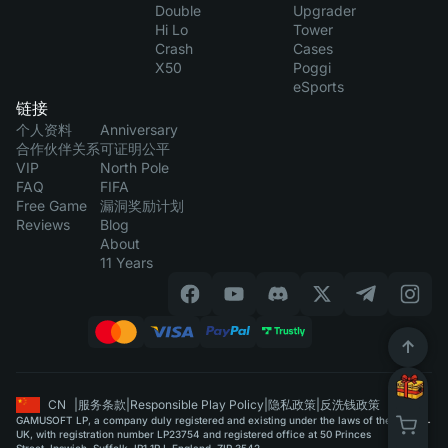
Double
Upgrader
Hi Lo
Tower
Crash
Cases
X50
Poggi
eSports
链接
个人资料
Anniversary
合作伙伴关系
可证明公平
VIP
North Pole
FAQ
FIFA
Free Game
漏洞奖励计划
Reviews
Blog
About
11 Years
CN
|
服务条款
|
Responsible Play Policy
|
隐私政策
|
反洗钱政策
GAMUSOFT LP, a company duly registered and existing under the laws of the
UK, with registration number LP23754 and registered office at 50 Princes