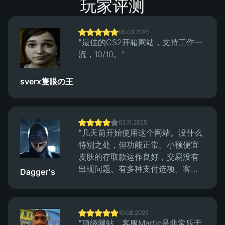
玩家评测
08.03.2025
"最佳的CS2开箱网站，支持工作一
流，10/10。"
sverx隻眼の王
03.11.2025
"几天前开始使用这个网站。没什么
特别之处，但功能正常。小额便宜
皮肤的存取款运作良好，交易没有
出现问题。有多种支付选项。客服
Dagger's
回复迅速，提款速度也快。"
10.08.2025
"顶级网站，客服Martin是非常乐于