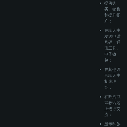
提供购
买、销售
和提升帐
户；
在聊天中
发送电话
号码、通
讯工具、
电子钱
包；
在其他语
言聊天中
制造冲
突；
在政治或
宗教话题
上进行交
流；
显示种族