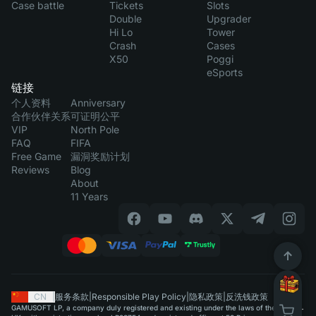
Case battle
Tickets
Slots
Double
Upgrader
Hi Lo
Tower
Crash
Cases
X50
Poggi
eSports
链接
个人资料
Anniversary
合作伙伴关系
可证明公平
VIP
North Pole
FAQ
FIFA
Free Game
漏洞奖励计划
Reviews
Blog
About
11 Years
CN
|
服务条款
|
Responsible Play Policy
|
隐私政策
|
反洗钱政策
GAMUSOFT LP, a company duly registered and existing under the laws of the