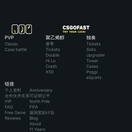
PVP
聚乙烯醇
独奏
Classic
赛季
Tickets
Case battle
Tickets
Slots
Double
Upgrader
Hi Lo
Tower
Crash
Cases
X50
Poggi
eSports
链接
个人资料
Anniversary
合作伙伴关系
可证明公平
VIP
North Pole
FAQ
FIFA
Free Game
漏洞奖励计划
Reviews
Blog
About
11 Years