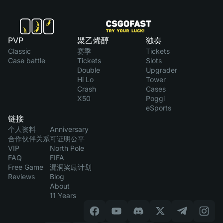
PVP
聚乙烯醇
独奏
Classic
赛季
Tickets
Case battle
Tickets
Slots
Double
Upgrader
Hi Lo
Tower
Crash
Cases
X50
Poggi
eSports
链接
个人资料
Anniversary
合作伙伴关系
可证明公平
VIP
North Pole
FAQ
FIFA
Free Game
漏洞奖励计划
Reviews
Blog
About
11 Years