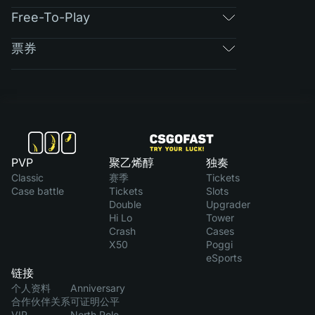
Free-To-Play
票券
PVP
聚乙烯醇
独奏
Classic
赛季
Tickets
Case battle
Tickets
Slots
Double
Upgrader
Hi Lo
Tower
Crash
Cases
X50
Poggi
eSports
链接
个人资料
Anniversary
合作伙伴关系
可证明公平
VIP
North Pole