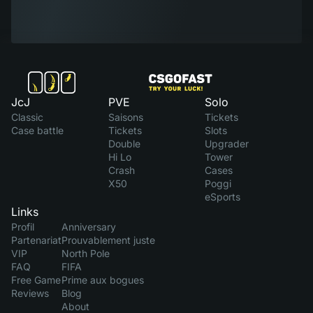
JcJ
PVE
Solo
Classic
Saisons
Tickets
Case battle
Tickets
Slots
Double
Upgrader
Hi Lo
Tower
Crash
Cases
X50
Poggi
eSports
Links
Profil
Anniversary
Partenariat
Prouvablement juste
VIP
North Pole
FAQ
FIFA
Free Game
Prime aux bogues
Reviews
Blog
About