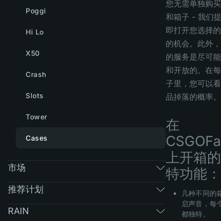
您无需单独购买
Poggi
和箱子 - 我们
即打开您选择的
Hi Lo
的机会。此外，
X50
的服务是尽可能
和开放的。在每
Crash
子里，您可以看
Slots
品掉落的概率。
Tower
在
CSGOFa
Cases
上开箱的
市场
特功能：
推荐计划
几种不同的
启声音，每
RAIN
都独特。