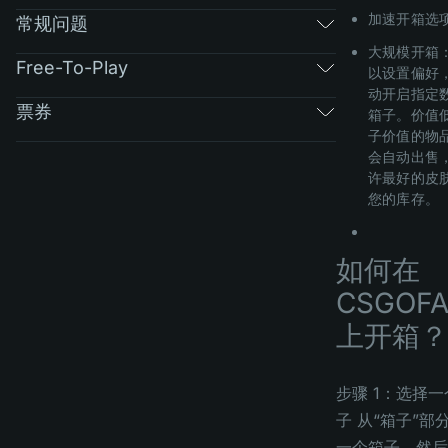
加速开箱选
常规问题
大规模开箱
Free-To-Play
以设置偏好
动开启指定
票券
箱子。价值
子价值的物
会自动出售
许最好的皮
您的库存。
如何在
CSGOFA
上开箱？
步骤 1：选择一
子 从“箱子”部
一个箱子，然后