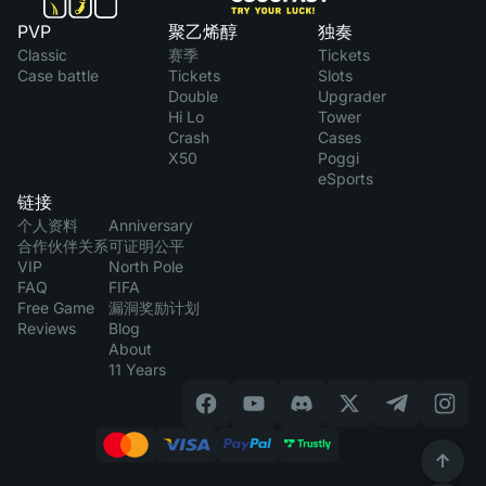
PVP
聚乙烯醇
独奏
Classic
赛季
Tickets
Case battle
Tickets
Slots
Double
Upgrader
Hi Lo
Tower
Crash
Cases
X50
Poggi
eSports
链接
个人资料
Anniversary
合作伙伴关系
可证明公平
VIP
North Pole
FAQ
FIFA
Free Game
漏洞奖励计划
Reviews
Blog
About
11 Years