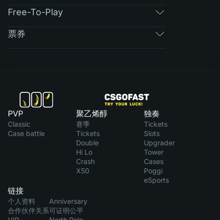
Free-To-Play
票券
PVP
聚乙烯醇
独奏
Classic
赛季
Tickets
Case battle
Tickets
Slots
Double
Upgrader
Hi Lo
Tower
Crash
Cases
X50
Poggi
eSports
链接
个人资料
Anniversary
合作伙伴关系
可证明公平
VIP
North Pole