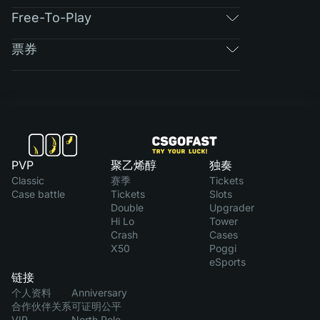
Free-To-Play
票券
PVP
聚乙烯醇
独奏
Classic
赛季
Tickets
Case battle
Tickets
Slots
Double
Upgrader
Hi Lo
Tower
Crash
Cases
X50
Poggi
eSports
链接
个人资料
Anniversary
合作伙伴关系
可证明公平
VIP
North Pole