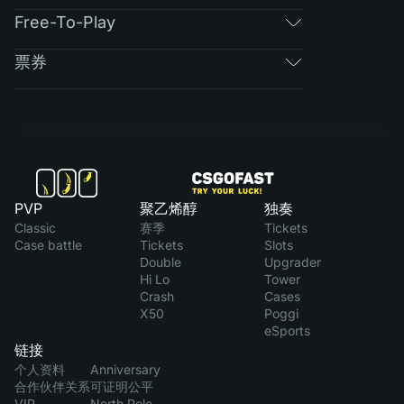
Free-To-Play
票券
PVP
聚乙烯醇
独奏
Classic
赛季
Tickets
Case battle
Tickets
Slots
Double
Upgrader
Hi Lo
Tower
Crash
Cases
X50
Poggi
eSports
链接
个人资料
Anniversary
合作伙伴关系
可证明公平
VIP
North Pole