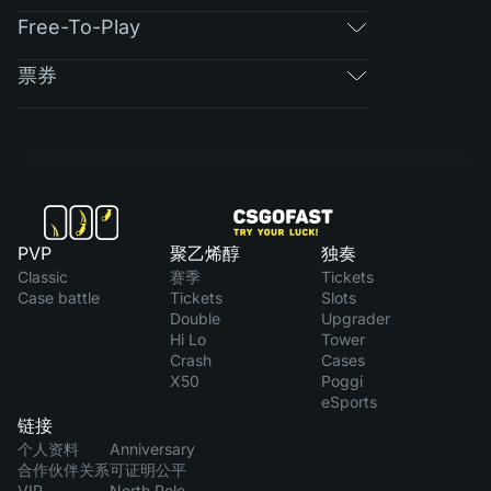
Free-To-Play
票券
PVP
聚乙烯醇
独奏
Classic
赛季
Tickets
Case battle
Tickets
Slots
Double
Upgrader
Hi Lo
Tower
Crash
Cases
X50
Poggi
eSports
链接
个人资料
Anniversary
合作伙伴关系
可证明公平
VIP
North Pole