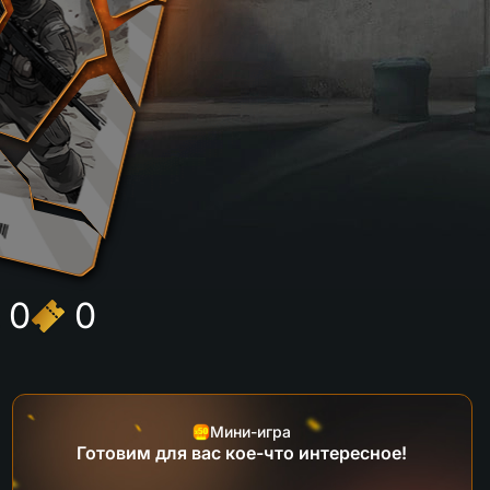
0
0
Мини-игра
Готовим для вас кое-что интересное!