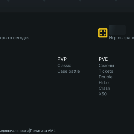
крыто сегодня
Игр сыгран
PVP
PVE
Classic
Сезоны
Case battle
Tickets
Double
Hi Lo
Crash
X50
иденциальности
|
Политика AML