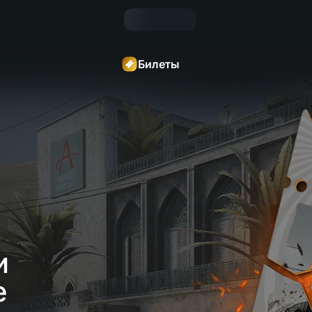
Билеты
и 
е 