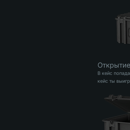
Открытие
В кейс попад
кейс ты выигр