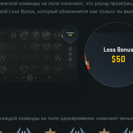
ажеской команды на поле означают, что раунд проигран
вой Loss Bonus, который обналичится как только ты вы
 каждой команды на поле одновременно означают ничью.