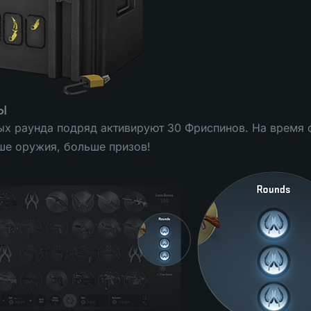
ы
ых раунда подряд активируют 30 Фриспинов. На время ф
ше оружия, больше призов!