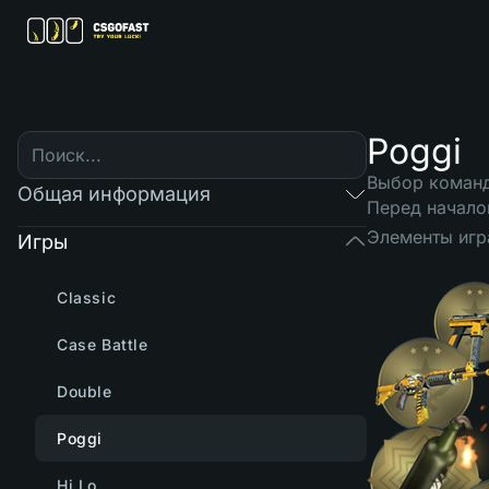
Poggi
Выбор коман
Общая информация
Перед начало
Элементы игр
Игры
Classic
Case Battle
Double
Poggi
Hi Lo