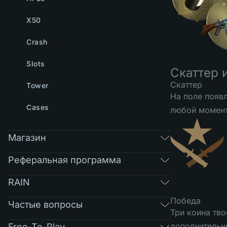
X50
Crash
Slots
Скаттер 
Скаттер
Tower
На поле появл
Cases
любой момент
Магазин
Реферальная программа
RAIN
Победа
Частые вопросы
Три коина тво
дополнительн
Free-To-Play