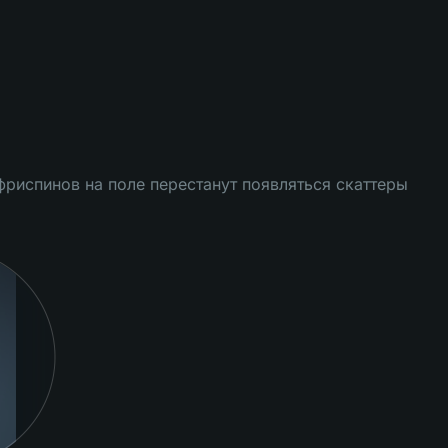
риспинов на поле перестанут появляться скаттеры