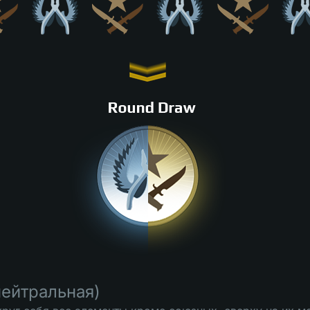
ы
нейтральная)