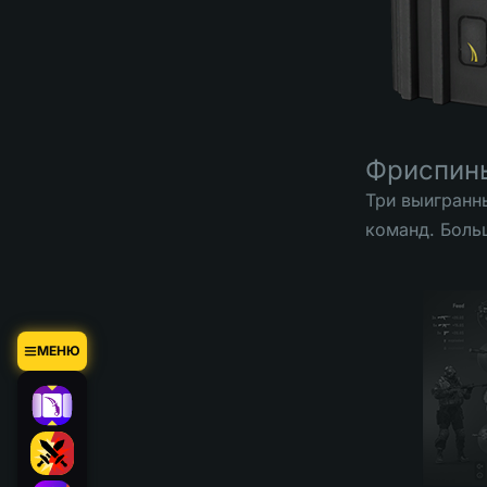
Фриспин
Три выигранн
команд. Боль
МЕНЮ