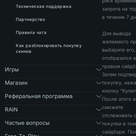
риск временн
Техническая поддержка
запрета на т
в течение 7 дн
Партнерство
Правила чата
Для вывода
желаемого пр
Как разблокировать покупку
выберите его,
скинов
отобразится в
правом сайдб
Игры
Затем подтве
Магазин
покупку, нажа
кнопку "Купит
Реферальная программа
После этого 
сможете
RAIN
отслеживать с
Частые вопросы
покупки в то
сайдбаре. По