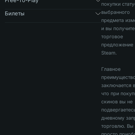
Free-To-Play
покупки стату
выбранного
Билеты
предмета изм
и вы получите
торговое
предложение 
Steam.
Главное
преимуществ
заключается в
что при покуп
скинов вы не
подвергаетесь
дневному зап
торговлю. Вы
просто приоб