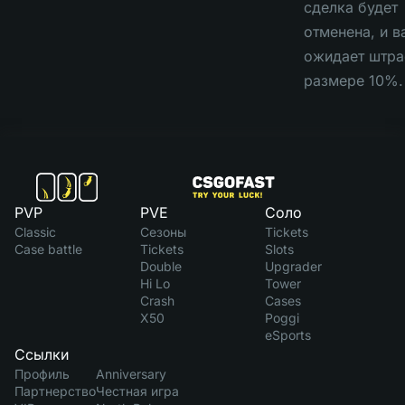
сделка будет
отменена, и в
ожидает штра
размере 10%.
PVP
PVE
Соло
Classic
Сезоны
Tickets
Case battle
Tickets
Slots
Double
Upgrader
Hi Lo
Tower
Crash
Cases
X50
Poggi
eSports
Ссылки
Профиль
Anniversary
Партнерство
Честная игра