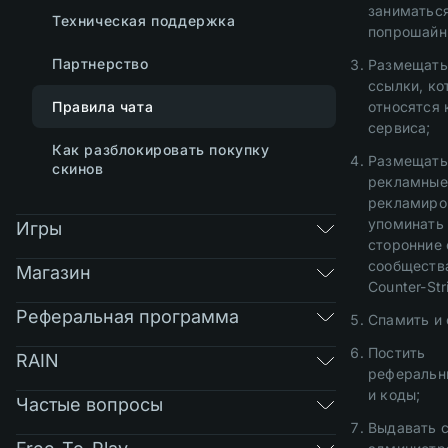
заниматьс
Техническая поддержка
попрошайн
Партнерство
Размещать
ссылки, ко
Правила чата
относятся 
сервиса;
Как разблокировать покупку
Размещать
скинов
рекламные
рекламиро
упоминать
Игры
сторонние 
сообществ
Магазин
Counter-Str
Реферальная программа
Спамить и 
Постить
RAIN
реферальн
и коды;
Частые вопросы
Выдавать с