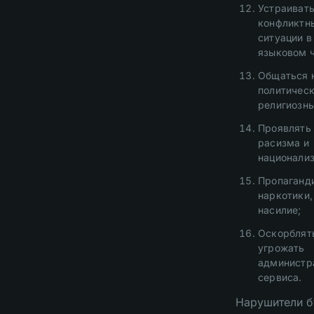
Устраиват
конфликтн
ситуации в
языковом ч
Общаться 
политическ
религиозны
Проявлять
расизма и
национали
Пропаганд
наркотики,
насилие;
Оскорблят
угрожать
администр
сервиса.
Нарушители б