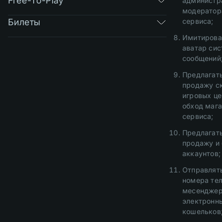
Free-To-Play
администр
модератор
Билеты
сервиса;
Имитирова
аватар си
сообщений
Предлагать
продажу с
игровых це
обход мага
сервиса;
Предлагать
продажу и 
аккаунтов;
Отправлять
номера те
месенджер
электронн
кошельков