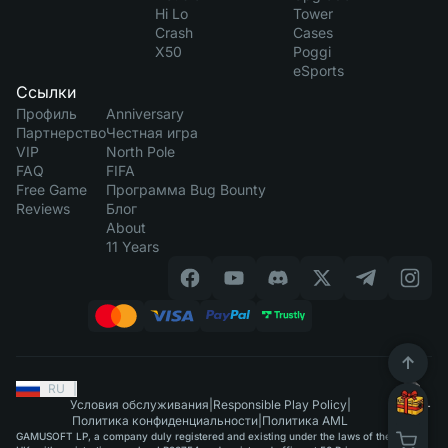
Hi Lo
Tower
Crash
Cases
X50
Poggi
eSports
Ссылки
Профиль
Anniversary
Партнерство
Честная игра
VIP
North Pole
FAQ
FIFA
Free Game
Программа Bug Bounty
Reviews
Блог
About
11 Years
RU
|
Условия обслуживания
|
Responsible Play Policy
|
Политика конфиденциальности
|
Политика AML
GAMUSOFT LP, a company duly registered and existing under the laws of the