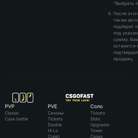
"Выбрать 
После этог
также авт
подберет 
под указа
сумму. Ва
останется 
подтверди
продажу,
PVP
PVE
Соло
Classic
Сезоны
Tickets
Case battle
Tickets
Slots
Double
Upgrader
Hi Lo
Tower
Crash
Cases