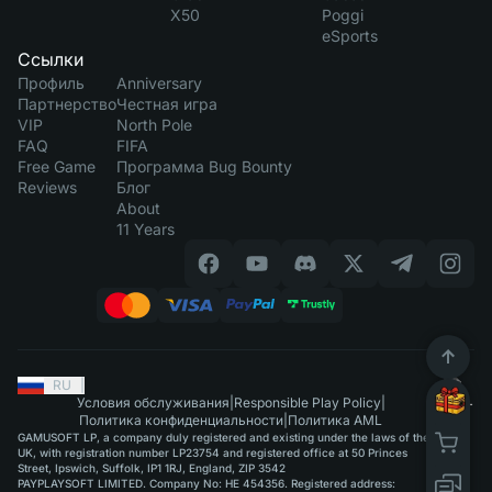
X50
Poggi
eSports
Ссылки
Профиль
Anniversary
Партнерство
Честная игра
VIP
North Pole
FAQ
FIFA
Free Game
Программа Bug Bounty
Reviews
Блог
About
11 Years
RU
|
Условия обслуживания
|
Responsible Play Policy
|
Политика конфиденциальности
|
Политика AML
GAMUSOFT LP, a company duly registered and existing under the laws of the
UK, with registration number LP23754 and registered office at 50 Princes
Street, Ipswich, Suffolk, IP1 1RJ, England, ZIP 3542
PAYPLAYSOFT LIMITED. Company No: HE 454356. Registered address: