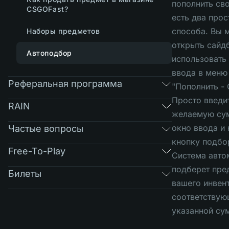
пополнить сво
CSGOFast?
есть два про
способа. Вы 
Наборы предметов
открыть сайд
Автоподбор
использовать
ввода в меню
Реферальная программа
"Пополнить - 
Просто введи
RAIN
желаемую су
окно ввода и
Частые вопросы
кнопку подбо
Free-To-Play
Система авто
подберет пре
Билеты
вашего инвен
соответствую
указанной су