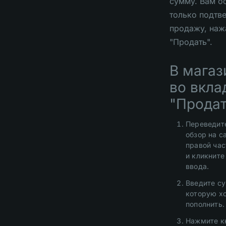
сумму. Вам о
только подтв
продажу, наж
"Продать".
В магаз
во вкла
"Продат
Переведит
обзор на с
правой час
и кликните
ввода.
Введите су
которую х
пополнить.
Нажмите к