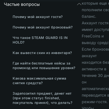
которые еще 
Частые вопросы
пополнили св
баланс.
Почему мой аккаунт гостя?
А
ккаунт
гостя
Почему мой аккаунт бронзовый?
имеет доступа
FreeCoins и
Что такое STEAM GUARD IS IN
HOLD?
выводу средс
Если бронзов
Как вывести скин из инвентаря?
аккаунт
находится бе
Где найти бесплатные кейсы за
промокод или повышение уровня?
активности в
течение 30 дн
Какова максимальная сумма
он
снятия средств?
автоматическ
Задепозитил предмет, денег нет
переводится 
(при этом статус finished,
режим-гостя.
покупатель принял), что делать?
Чтобы