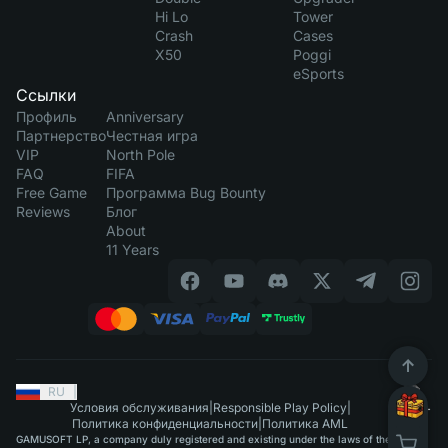
Hi Lo
Tower
Crash
Cases
X50
Poggi
eSports
Ссылки
Профиль
Anniversary
Партнерство
Честная игра
VIP
North Pole
FAQ
FIFA
Free Game
Программа Bug Bounty
Reviews
Блог
About
11 Years
RU
|
Условия обслуживания
|
Responsible Play Policy
|
Политика конфиденциальности
|
Политика AML
GAMUSOFT LP, a company duly registered and existing under the laws of the