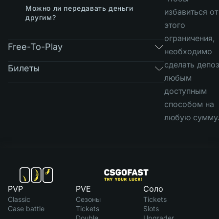
Можно ли передавать деньги
избавиться от
другим?
этого
ограничения,
Free-To-Play
необходимо
сделать депоз
Билеты
любым
доступным
способом на
любую сумму
PVP
PVE
Соло
Classic
Сезоны
Tickets
Case battle
Tickets
Slots
Double
Upgrader