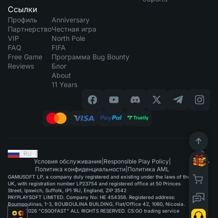
Ссылки
Профиль
Anniversary
Партнерство
Честная игра
VIP
North Pole
FAQ
FIFA
Free Game
Программа Bug Bounty
Reviews
Блог
About
11 Years
RU
|
Условия обслуживания
|
Responsible Play Policy
|
Политика конфиденциальности
|
Политика AML
GAMUSOFT LP, a company duly registered and existing under the laws of the
UK, with registration number LP23754 and registered office at 50 Princes
Street, Ipswich, Suffolk, IP1 1RJ, England, ZIP 3542
PAYPLAYSOFT LIMITED. Company No: HE 454356. Registered address:
Boumpoulinas, 1-3, BOUBOULINA BUILDING, Flat/Office 42, 1060, Nicosia.
©2015-2026 "CSGOFAST" ALL RIGHTS RESERVED. CS:GO trading service