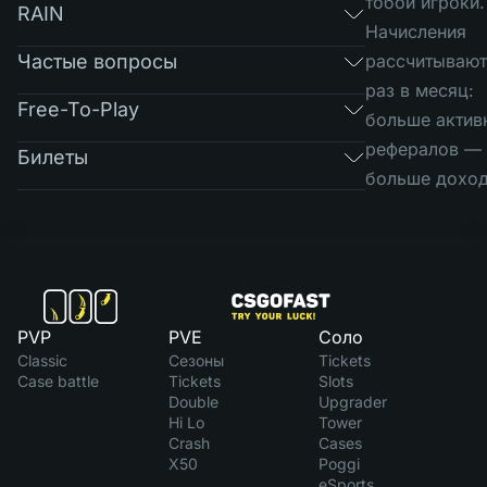
тобой игроки.
RAIN
Начисления
Частые вопросы
рассчитывают
раз в месяц:
Free-To-Play
больше актив
рефералов —
Билеты
больше доход
PVP
PVE
Соло
Classic
Сезоны
Tickets
Case battle
Tickets
Slots
Double
Upgrader
Hi Lo
Tower
Crash
Cases
X50
Poggi
eSports