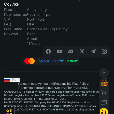
Ссылки
Профиль
Anniversary
Партнерство
Честная игра
VIP
North Pole
FAQ
FIFA
Free Game
Программа Bug Bounty
Reviews
Блог
About
11 Years
RU
|
Условия обслуживания
|
Responsible Play Policy
|
Политика конфиденциальности
|
Политика AML
GAMUSOFT LP, a company duly registered and existing under the laws of the
UK, with registration number LP23754 and registered office at 50 Princes
Street, Ipswich, Suffolk, IP1 1RJ, England, ZIP 3542
PAYPLAYSOFT LIMITED. Company No: HE 454356. Registered address:
Boumpoulinas, 1-3, BOUBOULINA BUILDING, Flat/Office 42, 1060, Nicosia.
©2015-2026 "CSGOFAST" ALL RIGHTS RESERVED. CS:GO trading service