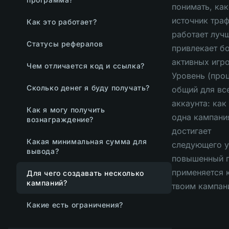
понимать, ка
источник тра
Как это работает?
работает луч
Статусы рефералов
привлекает б
активных игр
Чем отличается код и ссылка?
Уровень (проц
Сколько денег я буду получать?
общий для вс
аккаунта: как
Как я могу получить
одна кампани
вознаграждение?
достигает
Какая минимальная сумма для
следующего у
вывода?
повышенный 
применяется 
Для чего создавать несколько
кампаний?
твоим кампан
Какие есть ограничения?