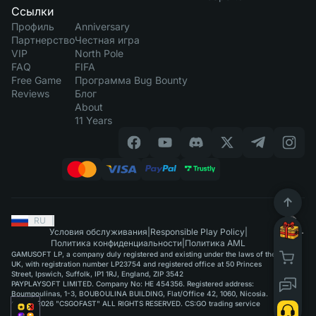
Ссылки
Профиль
Anniversary
Партнерство
Честная игра
VIP
North Pole
FAQ
FIFA
Free Game
Программа Bug Bounty
Reviews
Блог
About
11 Years
RU
|
Условия обслуживания
|
Responsible Play Policy
|
Политика конфиденциальности
|
Политика AML
GAMUSOFT LP, a company duly registered and existing under the laws of the
UK, with registration number LP23754 and registered office at 50 Princes
Street, Ipswich, Suffolk, IP1 1RJ, England, ZIP 3542
PAYPLAYSOFT LIMITED. Company No: HE 454356. Registered address:
Boumpoulinas, 1-3, BOUBOULINA BUILDING, Flat/Office 42, 1060, Nicosia.
©2015-2026 "CSGOFAST" ALL RIGHTS RESERVED. CS:GO trading service