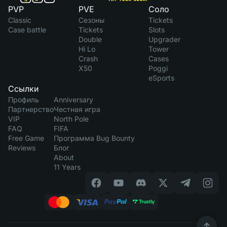
PVP
PVE
Соло
Classic
Сезоны
Tickets
Case battle
Tickets
Slots
Double
Upgrader
Hi Lo
Tower
Crash
Cases
X50
Poggi
eSports
Ссылки
Профиль
Anniversary
Партнерство
Честная игра
VIP
North Pole
FAQ
FIFA
Free Game
Программа Bug Bounty
Reviews
Блог
About
11 Years