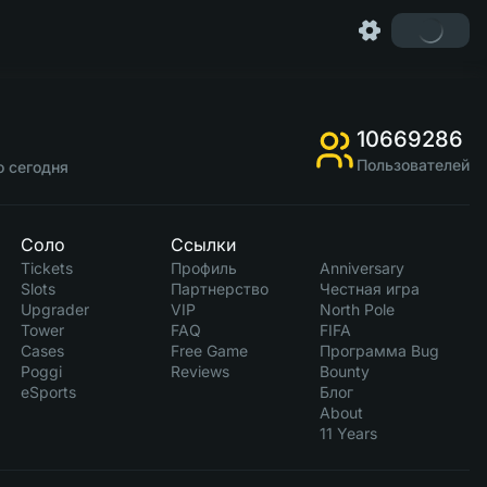
10669286
Пользователей
о сегодня
Соло
Ссылки
Tickets
Профиль
Anniversary
Slots
Партнерство
Честная игра
Upgrader
VIP
North Pole
Tower
FAQ
FIFA
Cases
Free Game
Программа Bug
Poggi
Reviews
Bounty
eSports
Блог
About
11 Years