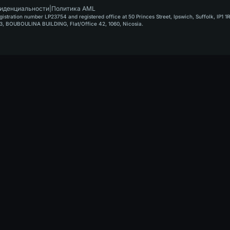
иденциальности
|
Политика AML
stration number LP23754 and registered office at 50 Princes Street, Ipswich, Suffolk, IP1 1
, BOUBOULINA BUILDING, Flat/Office 42, 1060, Nicosia.