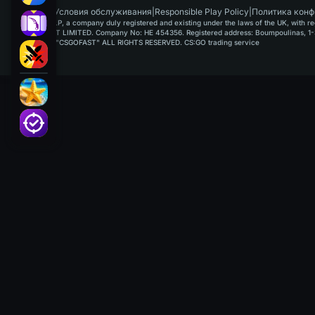
RU
|
Условия обслуживания
|
Responsible Play Policy
|
Политика конф
GAMUSOFT LP, a company duly registered and existing under the laws of the UK, with regi
PAYPLAYSOFT LIMITED. Company No: HE 454356. Registered address: Boumpoulinas, 1-3
©2015-2026 "CSGOFAST" ALL RIGHTS RESERVED. CS:GO trading service