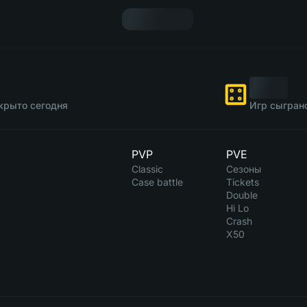
крыто сегодня
Игр сыгран
PVP
PVE
Classic
Сезоны
Case battle
Tickets
Double
Hi Lo
Crash
X50